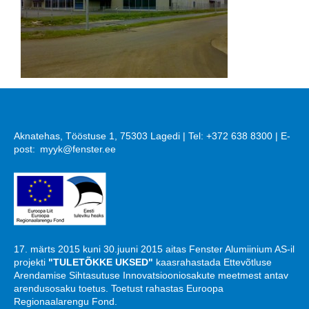
Aknatehas, Tööstuse 1, 75303 Lagedi | Tel: +372 638 8300 | E-
post:
myyk@fenster.ee
17. märts 2015 kuni 30.juuni 2015 aitas Fenster Alumiinium AS-il
projekti
"TULETÕKKE UKSED"
kaasrahastada Ettevõtluse
Arendamise Sihtasutuse Innovatsiooniosakute meetmest antav
arendusosaku toetus. Toetust rahastas Euroopa
Regionaalarengu Fond.